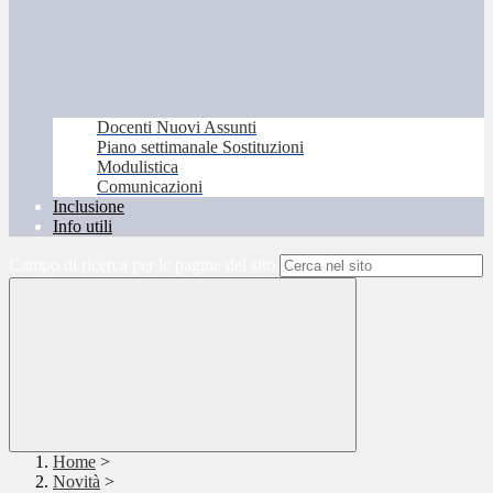
Docenti Nuovi Assunti
Piano settimanale Sostituzioni
Modulistica
Comunicazioni
Inclusione
Info utili
Campo di ricerca per le pagine del sito
Home
>
Novità
>