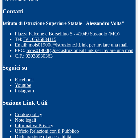
Contatti
Istituto di Istruzione Superiore Statale "Alessandro Volta"
Piazza Falcone e Borsellino 5 - 41049 Sassuolo (MO)
Tel:
Tel. 0536884115
Email:
mois01900t@istruzione.it
Link per inviare una mail
PEC:
mois01900t@pec.istruzione.it
Link per inviare una mail
C.F.: 93038930363
Seguici su
Facebook
Youtube
Instagram
Sezione Link Utili
Cookie policy
Note legali
Informativa Privacy
Ufficio Relazioni con il Pubblico
Dichiarazione di accessibilità