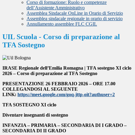
Corso di formazione: Ruolo e competenze
dell’Assistente Amministrativo
Assemblea Sindacale OnLine in Orario di Servizio
Assemblea sindacale regionale in orario di servizio
Annullamento assemblee FLC CGIL
UIL Scuola - Corso di preparazione al
TFA Sostegno
IRASE Regionale dell’Emilia Romagna | TFA sostegno XI ciclo
2026 – Corso di preparazione al TFA Sostegno
PRESENTAZIONE 26 FEBBRAIO 2026 – ORE 17.00
COLLEGANDOSI AL SEGUENTE
LINK:
https://meet.google.com/goq-jttp-oit?authuser=2
TFA SOSTEGNO XI ciclo
Diventare insegnanti di sostegno
INFANZIA – PRIMARIA – SECONDARIA DI I GRADO –
SECONDARIA DI II GRADO