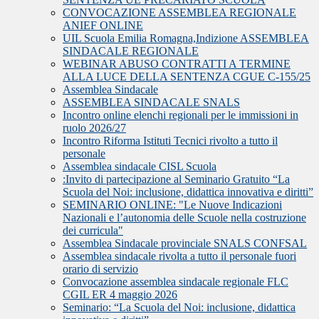
CONVOCAZIONE ASSEMBLEA REGIONALE
ANIEF ONLINE
UIL Scuola Emilia Romagna,Indizione ASSEMBLEA
SINDACALE REGIONALE
WEBINAR ABUSO CONTRATTI A TERMINE
ALLA LUCE DELLA SENTENZA CGUE C‑155/25
Assemblea Sindacale
ASSEMBLEA SINDACALE SNALS
Incontro online elenchi regionali per le immissioni in
ruolo 2026/27
Incontro Riforma Istituti Tecnici rivolto a tutto il
personale
Assemblea sindacale CISL Scuola
:Invito di partecipazione al Seminario Gratuito “La
Scuola del Noi: inclusione, didattica innovativa e diritti”
SEMINARIO ONLINE: "Le Nuove Indicazioni
Nazionali e l’autonomia delle Scuole nella costruzione
dei curricula"
Assemblea Sindacale provinciale SNALS CONFSAL
Assemblea sindacale rivolta a tutto il personale fuori
orario di servizio
Convocazione assemblea sindacale regionale FLC
CGIL ER 4 maggio 2026
Seminario: “La Scuola del Noi: inclusione, didattica