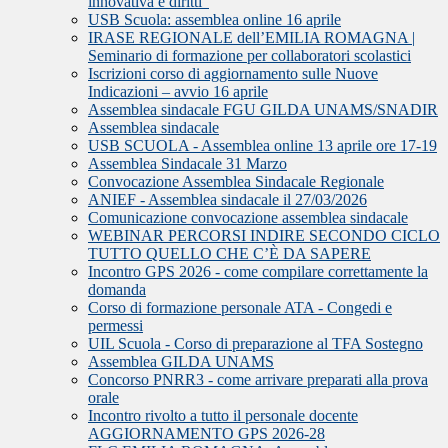
innovativa e diritti”
USB Scuola: assemblea online 16 aprile
IRASE REGIONALE dell’EMILIA ROMAGNA |
Seminario di formazione per collaboratori scolastici
Iscrizioni corso di aggiornamento sulle Nuove
Indicazioni – avvio 16 aprile
Assemblea sindacale FGU GILDA UNAMS/SNADIR
Assemblea sindacale
USB SCUOLA - Assemblea online 13 aprile ore 17-19
Assemblea Sindacale 31 Marzo
Convocazione Assemblea Sindacale Regionale
ANIEF - Assemblea sindacale il 27/03/2026
Comunicazione convocazione assemblea sindacale
WEBINAR PERCORSI INDIRE SECONDO CICLO
TUTTO QUELLO CHE C’È DA SAPERE
Incontro GPS 2026 - come compilare correttamente la
domanda
Corso di formazione personale ATA - Congedi e
permessi
UIL Scuola - Corso di preparazione al TFA Sostegno
Assemblea GILDA UNAMS
Concorso PNRR3 - come arrivare preparati alla prova
orale
Incontro rivolto a tutto il personale docente
AGGIORNAMENTO GPS 2026-28