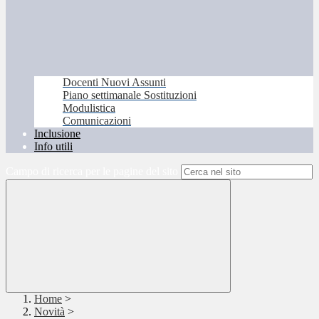
Docenti Nuovi Assunti
Piano settimanale Sostituzioni
Modulistica
Comunicazioni
Inclusione
Info utili
Campo di ricerca per le pagine del sito
Home
>
Novità
>