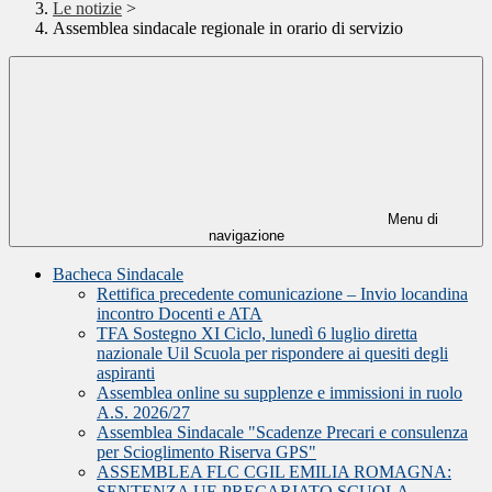
Le notizie
>
Assemblea sindacale regionale in orario di servizio
Menu di
navigazione
Bacheca Sindacale
Rettifica precedente comunicazione – Invio locandina
incontro Docenti e ATA
TFA Sostegno XI Ciclo, lunedì 6 luglio diretta
nazionale Uil Scuola per rispondere ai quesiti degli
aspiranti
Assemblea online su supplenze e immissioni in ruolo
A.S. 2026/27
Assemblea Sindacale "Scadenze Precari e consulenza
per Scioglimento Riserva GPS"
ASSEMBLEA FLC CGIL EMILIA ROMAGNA:
SENTENZA UE PRECARIATO SCUOLA