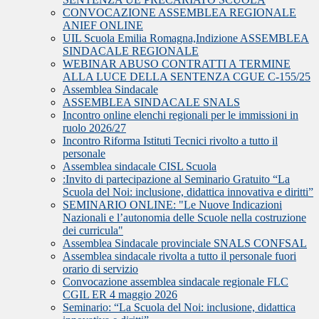
CONVOCAZIONE ASSEMBLEA REGIONALE
ANIEF ONLINE
UIL Scuola Emilia Romagna,Indizione ASSEMBLEA
SINDACALE REGIONALE
WEBINAR ABUSO CONTRATTI A TERMINE
ALLA LUCE DELLA SENTENZA CGUE C‑155/25
Assemblea Sindacale
ASSEMBLEA SINDACALE SNALS
Incontro online elenchi regionali per le immissioni in
ruolo 2026/27
Incontro Riforma Istituti Tecnici rivolto a tutto il
personale
Assemblea sindacale CISL Scuola
:Invito di partecipazione al Seminario Gratuito “La
Scuola del Noi: inclusione, didattica innovativa e diritti”
SEMINARIO ONLINE: "Le Nuove Indicazioni
Nazionali e l’autonomia delle Scuole nella costruzione
dei curricula"
Assemblea Sindacale provinciale SNALS CONFSAL
Assemblea sindacale rivolta a tutto il personale fuori
orario di servizio
Convocazione assemblea sindacale regionale FLC
CGIL ER 4 maggio 2026
Seminario: “La Scuola del Noi: inclusione, didattica