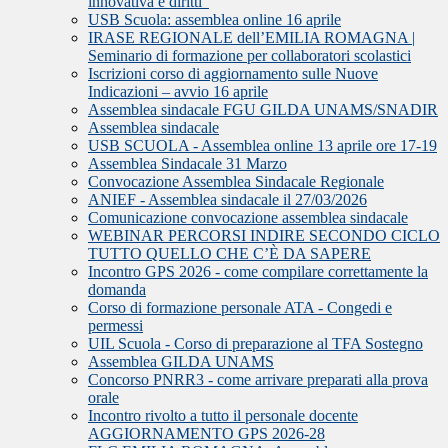
innovativa e diritti”
USB Scuola: assemblea online 16 aprile
IRASE REGIONALE dell’EMILIA ROMAGNA |
Seminario di formazione per collaboratori scolastici
Iscrizioni corso di aggiornamento sulle Nuove
Indicazioni – avvio 16 aprile
Assemblea sindacale FGU GILDA UNAMS/SNADIR
Assemblea sindacale
USB SCUOLA - Assemblea online 13 aprile ore 17-19
Assemblea Sindacale 31 Marzo
Convocazione Assemblea Sindacale Regionale
ANIEF - Assemblea sindacale il 27/03/2026
Comunicazione convocazione assemblea sindacale
WEBINAR PERCORSI INDIRE SECONDO CICLO
TUTTO QUELLO CHE C’È DA SAPERE
Incontro GPS 2026 - come compilare correttamente la
domanda
Corso di formazione personale ATA - Congedi e
permessi
UIL Scuola - Corso di preparazione al TFA Sostegno
Assemblea GILDA UNAMS
Concorso PNRR3 - come arrivare preparati alla prova
orale
Incontro rivolto a tutto il personale docente
AGGIORNAMENTO GPS 2026-28