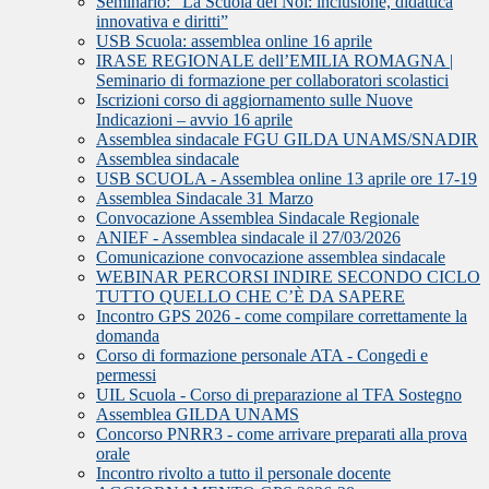
Seminario: “La Scuola del Noi: inclusione, didattica
innovativa e diritti”
USB Scuola: assemblea online 16 aprile
IRASE REGIONALE dell’EMILIA ROMAGNA |
Seminario di formazione per collaboratori scolastici
Iscrizioni corso di aggiornamento sulle Nuove
Indicazioni – avvio 16 aprile
Assemblea sindacale FGU GILDA UNAMS/SNADIR
Assemblea sindacale
USB SCUOLA - Assemblea online 13 aprile ore 17-19
Assemblea Sindacale 31 Marzo
Convocazione Assemblea Sindacale Regionale
ANIEF - Assemblea sindacale il 27/03/2026
Comunicazione convocazione assemblea sindacale
WEBINAR PERCORSI INDIRE SECONDO CICLO
TUTTO QUELLO CHE C’È DA SAPERE
Incontro GPS 2026 - come compilare correttamente la
domanda
Corso di formazione personale ATA - Congedi e
permessi
UIL Scuola - Corso di preparazione al TFA Sostegno
Assemblea GILDA UNAMS
Concorso PNRR3 - come arrivare preparati alla prova
orale
Incontro rivolto a tutto il personale docente