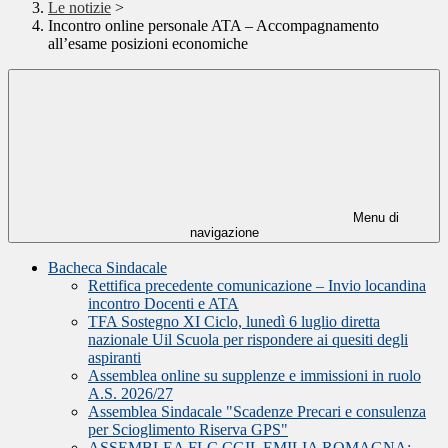
Le notizie
>
Incontro online personale ATA – Accompagnamento
all’esame posizioni economiche
Menu di
navigazione
Bacheca Sindacale
Rettifica precedente comunicazione – Invio locandina
incontro Docenti e ATA
TFA Sostegno XI Ciclo, lunedì 6 luglio diretta
nazionale Uil Scuola per rispondere ai quesiti degli
aspiranti
Assemblea online su supplenze e immissioni in ruolo
A.S. 2026/27
Assemblea Sindacale "Scadenze Precari e consulenza
per Scioglimento Riserva GPS"
ASSEMBLEA FLC CGIL EMILIA ROMAGNA: