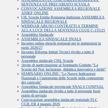
SENTENZA UE PRECARIATO SCUOLA
CONVOCAZIONE ASSEMBLEA REGIONALE
ANIEF ONLINE
UIL Scuola Emilia Romagna,Indizione ASSEMBLEA
SINDACALE REGIONALE
WEBINAR ABUSO CONTRATTI A TERMINE
ALLA LUCE DELLA SENTENZA CGUE C‑155/25
Assemblea Sindacale
ASSEMBLEA SINDACALE SNALS
Incontro online elenchi regionali per le immissioni in
ruolo 2026/27
Incontro Riforma Istituti Tecnici rivolto a tutto il
personale
Assemblea sindacale CISL Scuola
:Invito di partecipazione al Seminario Gratuito “La
Scuola del Noi: inclusione, didattica innovativa e diritti”
SEMINARIO ONLINE: "Le Nuove Indicazioni
Nazionali e l’autonomia delle Scuole nella costruzione
dei curricula"
Assemblea Sindacale provinciale SNALS CONFSAL
Assemblea sindacale rivolta a tutto il personale fuori
orario di servizio
Convocazione assemblea sindacale regionale FLC
CGIL ER 4 maggio 2026