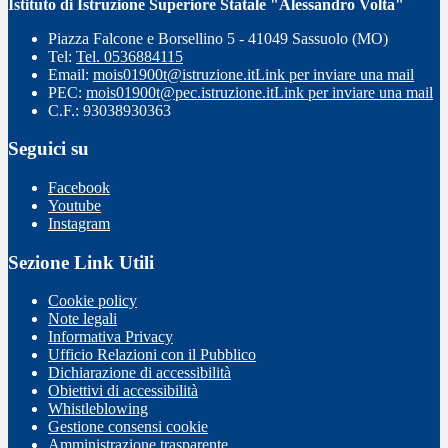
Istituto di Istruzione Superiore Statale "Alessandro Volta"
Piazza Falcone e Borsellino 5 - 41049 Sassuolo (MO)
Tel:
Tel. 0536884115
Email:
mois01900t@istruzione.it
Link per inviare una mail
PEC:
mois01900t@pec.istruzione.it
Link per inviare una mail
C.F.: 93038930363
Seguici su
Facebook
Youtube
Instagram
Sezione Link Utili
Cookie policy
Note legali
Informativa Privacy
Ufficio Relazioni con il Pubblico
Dichiarazione di accessibilità
Obiettivi di accessibilità
Whistleblowing
Gestione consensi cookie
Amministrazione trasparente