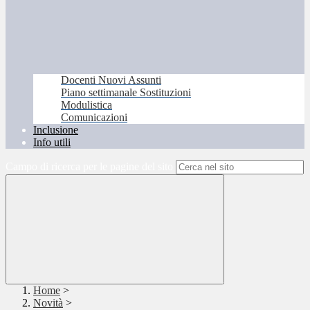
Docenti Nuovi Assunti
Piano settimanale Sostituzioni
Modulistica
Comunicazioni
Inclusione
Info utili
Campo di ricerca per le pagine del sito
Home
>
Novità
>