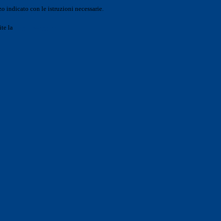
o indicato con le istruzioni necessarie.
ite la
Login Spaggiari