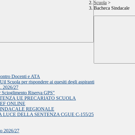
Scuola
>
Bacheca Sindacale
ncontro Docenti e ATA
il Scuola per rispondere ai quesiti degli aspiranti
S. 2026/27
r Scioglimento Riserva GPS"
NTENZA UE PRECARIATO SCUOLA
EF ONLINE
EA SINDACALE REGIONALE
 LUCE DELLA SENTENZA CGUE C‑155/25
olo 2026/27