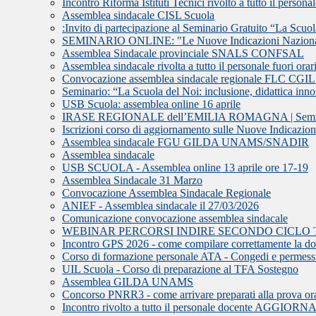
Incontro Riforma Istituti Tecnici rivolto a tutto il persona
Assemblea sindacale CISL Scuola
:Invito di partecipazione al Seminario Gratuito “La Scuola 
SEMINARIO ONLINE: "Le Nuove Indicazioni Nazionali e 
Assemblea Sindacale provinciale SNALS CONFSAL
Assemblea sindacale rivolta a tutto il personale fuori orari
Convocazione assemblea sindacale regionale FLC CGI
Seminario: “La Scuola del Noi: inclusione, didattica innov
USB Scuola: assemblea online 16 aprile
IRASE REGIONALE dell’EMILIA ROMAGNA | Seminario d
Iscrizioni corso di aggiornamento sulle Nuove Indicazion
Assemblea sindacale FGU GILDA UNAMS/SNADIR
Assemblea sindacale
USB SCUOLA - Assemblea online 13 aprile ore 17-19
Assemblea Sindacale 31 Marzo
Convocazione Assemblea Sindacale Regionale
ANIEF - Assemblea sindacale il 27/03/2026
Comunicazione convocazione assemblea sindacale
WEBINAR PERCORSI INDIRE SECONDO CICLO 
Incontro GPS 2026 - come compilare correttamente la 
Corso di formazione personale ATA - Congedi e permess
UIL Scuola - Corso di preparazione al TFA Sostegno
Assemblea GILDA UNAMS
Concorso PNRR3 - come arrivare preparati alla prova or
Incontro rivolto a tutto il personale docente AGGI