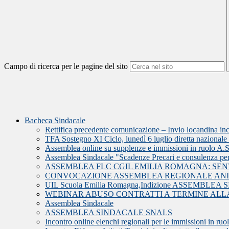
Campo di ricerca per le pagine del sito
Bacheca Sindacale
Rettifica precedente comunicazione – Invio locandina i
TFA Sostegno XI Ciclo, lunedì 6 luglio diretta nazionale U
Assemblea online su supplenze e immissioni in ruolo A.
Assemblea Sindacale "Scadenze Precari e consulenza pe
ASSEMBLEA FLC CGIL EMILIA ROMAGNA: SE
CONVOCAZIONE ASSEMBLEA REGIONALE ANI
UIL Scuola Emilia Romagna,Indizione ASSEMBL
WEBINAR ABUSO CONTRATTI A TERMINE ALLA
Assemblea Sindacale
ASSEMBLEA SINDACALE SNALS
Incontro online elenchi regionali per le immissioni in ru