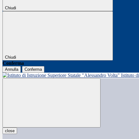
Chiudi
Chiudi
Conferma
Annulla
Conferma
Istituto 
close