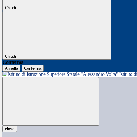
Chiudi
Chiudi
Conferma
Annulla
Conferma
Istituto 
close