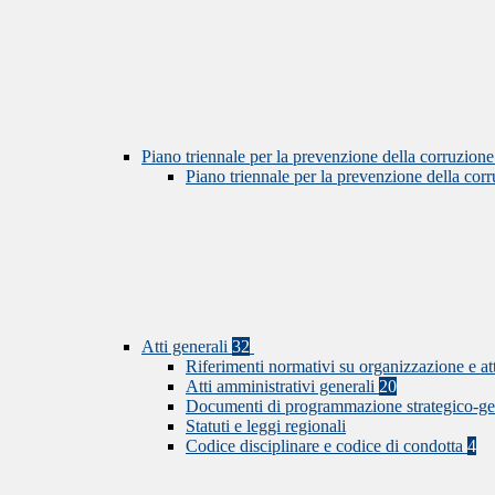
Piano triennale per la prevenzione della corruzione
Piano triennale per la prevenzione della co
Atti generali
32
Riferimenti normativi su organizzazione e at
Atti amministrativi generali
20
Documenti di programmazione strategico-ge
Statuti e leggi regionali
Codice disciplinare e codice di condotta
4