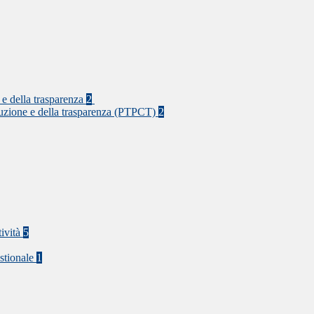
 e della trasparenza
2
rruzione e della trasparenza (PTPCT)
2
tività
5
stionale
1