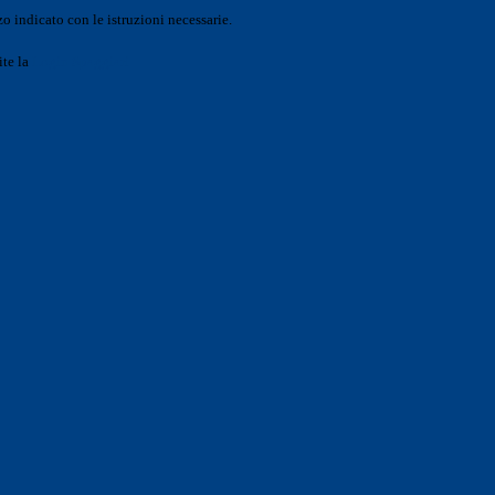
o indicato con le istruzioni necessarie.
ite la
Login Spaggiari