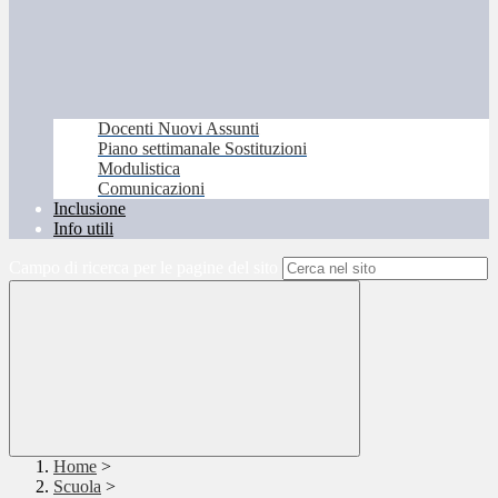
Docenti Nuovi Assunti
Piano settimanale Sostituzioni
Modulistica
Comunicazioni
Inclusione
Info utili
Campo di ricerca per le pagine del sito
Home
>
Scuola
>