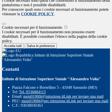
I cookie necessari sono quelli che consentono il funzionamento della
piattaforma e non è possibile disabilitarli.
Per conoscere quali sono i cookie necessari al funzionamento potete
visionare la
COOKIE POLICY
.
Cookie necessari per il funzionamento
I cookie necessari per il funzionamento non possono essere
disabilitati. È possibile consultare l'elenco nella pagina della cookie
policy.
Accetta tutti
Salva le preferenze
Istituto di Istruzione Superiore Statale
"Alessandro Volta"
Contatti
Istituto di Istruzione Superiore Statale "Alessandro Volta"
Piazza Falcone e Borsellino 5 - 41049 Sassuolo (MO)
Tel:
Tel. 0536884115
Email:
mois01900t@istruzione.it
Link per inviare una mail
PEC:
mois01900t@pec.istruzione.it
Link per inviare una mail
C.F.: 93038930363