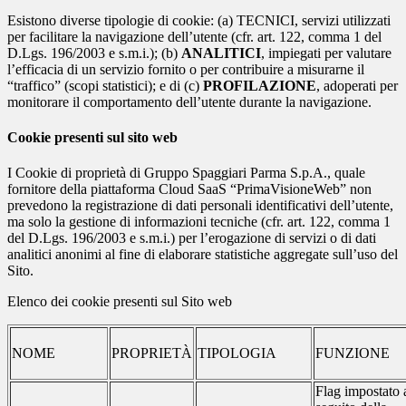
Esistono diverse tipologie di cookie: (a) TECNICI, servizi utilizzati
per facilitare la navigazione dell’utente (cfr. art. 122, comma 1 del
D.Lgs. 196/2003 e s.m.i.); (b)
ANALITICI
, impiegati per valutare
l’efficacia di un servizio fornito o per contribuire a misurarne il
“traffico” (scopi statistici); e di (c)
PROFILAZIONE
, adoperati per
monitorare il comportamento dell’utente durante la navigazione.
Cookie presenti sul sito web
I Cookie di proprietà di Gruppo Spaggiari Parma S.p.A., quale
fornitore della piattaforma Cloud SaaS “PrimaVisioneWeb” non
prevedono la registrazione di dati personali identificativi dell’utente,
ma solo la gestione di informazioni tecniche (cfr. art. 122, comma 1
del D.Lgs. 196/2003 e s.m.i.) per l’erogazione di servizi o di dati
analitici anonimi al fine di elaborare statistiche aggregate sull’uso del
Sito.
Elenco dei cookie presenti sul Sito web
NOME
PROPRIETÀ
TIPOLOGIA
FUNZIONE
Flag impostato 