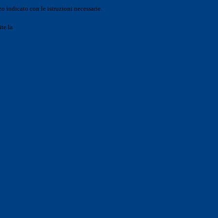
o indicato con le istruzioni necessarie.
ite la
Login Spaggiari