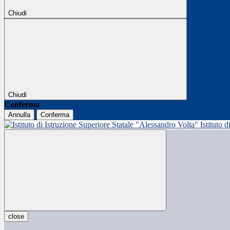
Chiudi
Chiudi
Conferma
Annulla
Conferma
Istituto 
close