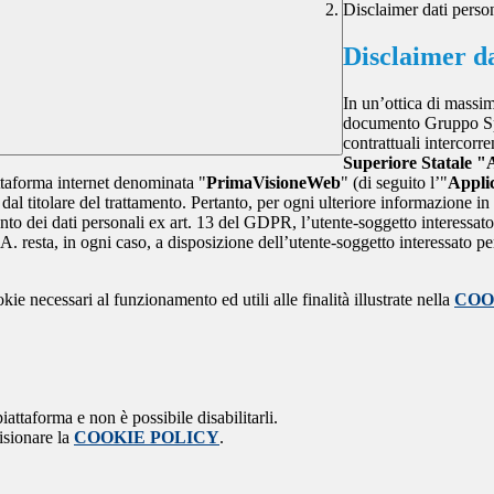
Disclaimer dati perso
Disclaimer da
In un’ottica di massim
documento Gruppo Spag
contrattuali intercor
Superiore Statale "
attaforma internet denominata "
PrimaVisioneWeb
" (di seguito l’"
Appli
l titolare del trattamento. Pertanto, per ogni ulteriore informazione in 
ento dei dati personali ex art. 13 del GDPR, l’utente-soggetto interessato 
A. resta, in ogni caso, a disposizione dell’utente-soggetto interessato pe
kie necessari al funzionamento ed utili alle finalità illustrate nella
COO
attaforma e non è possibile disabilitarli.
isionare la
COOKIE POLICY
.