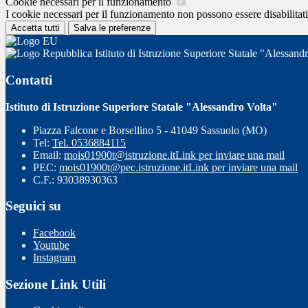
Cookie necessari per il funzionamento
I cookie necessari per il funzionamento non possono essere disabilitati.
Accetta tutti
Salva le preferenze
Istituto di Istruzione Superiore Statale "Alessand
Contatti
Istituto di Istruzione Superiore Statale "Alessandro Volta"
Piazza Falcone e Borsellino 5 - 41049 Sassuolo (MO)
Tel:
Tel. 0536884115
Email:
mois01900t@istruzione.it
Link per inviare una mail
PEC:
mois01900t@pec.istruzione.it
Link per inviare una mail
C.F.: 93038930363
Seguici su
Facebook
Youtube
Instagram
Sezione Link Utili