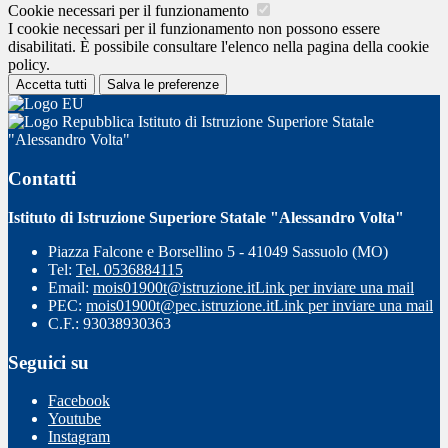
Cookie necessari per il funzionamento
I cookie necessari per il funzionamento non possono essere
disabilitati. È possibile consultare l'elenco nella pagina della cookie
policy.
Accetta tutti
Salva le preferenze
Istituto di Istruzione Superiore Statale
"Alessandro Volta"
Contatti
Istituto di Istruzione Superiore Statale "Alessandro Volta"
Piazza Falcone e Borsellino 5 - 41049 Sassuolo (MO)
Tel:
Tel. 0536884115
Email:
mois01900t@istruzione.it
Link per inviare una mail
PEC:
mois01900t@pec.istruzione.it
Link per inviare una mail
C.F.: 93038930363
Seguici su
Facebook
Youtube
Instagram