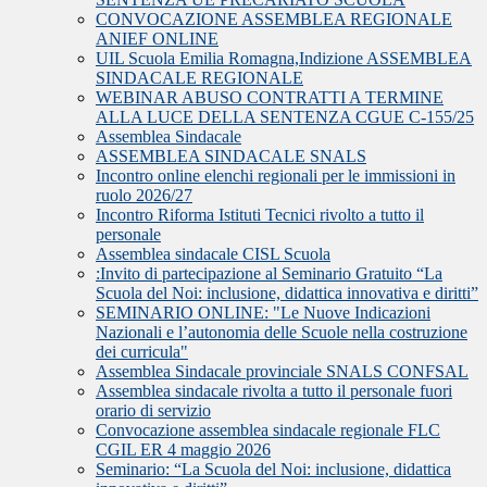
CONVOCAZIONE ASSEMBLEA REGIONALE
ANIEF ONLINE
UIL Scuola Emilia Romagna,Indizione ASSEMBLEA
SINDACALE REGIONALE
WEBINAR ABUSO CONTRATTI A TERMINE
ALLA LUCE DELLA SENTENZA CGUE C‑155/25
Assemblea Sindacale
ASSEMBLEA SINDACALE SNALS
Incontro online elenchi regionali per le immissioni in
ruolo 2026/27
Incontro Riforma Istituti Tecnici rivolto a tutto il
personale
Assemblea sindacale CISL Scuola
:Invito di partecipazione al Seminario Gratuito “La
Scuola del Noi: inclusione, didattica innovativa e diritti”
SEMINARIO ONLINE: "Le Nuove Indicazioni
Nazionali e l’autonomia delle Scuole nella costruzione
dei curricula"
Assemblea Sindacale provinciale SNALS CONFSAL
Assemblea sindacale rivolta a tutto il personale fuori
orario di servizio
Convocazione assemblea sindacale regionale FLC
CGIL ER 4 maggio 2026
Seminario: “La Scuola del Noi: inclusione, didattica