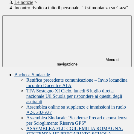
Le notizie
>
Incontro rivolto a tutto il personale "Testimonianza su Gaza"
Menu di
navigazione
Bacheca Sindacale
Rettifica precedente comunicazione – Invio locandina
incontro Docenti e ATA
TFA Sostegno XI Ciclo, lunedì 6 luglio diretta
nazionale Uil Scuola per rispondere ai quesiti degli
aspiranti
Assemblea online su supplenze e immissioni in ruolo
A.S. 2026/27
Assemblea Sindacale "Scadenze Precari e consulenza
per Scioglimento Riserva GPS"
ASSEMBLEA FLC CGIL EMILIA ROMAGNA:
SENTENZA UE PRECARIATO SCUOLA