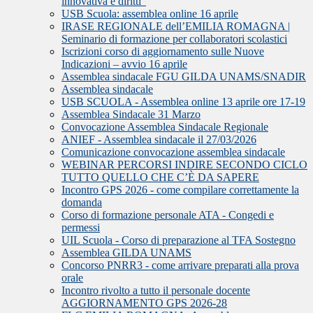
innovativa e diritti”
USB Scuola: assemblea online 16 aprile
IRASE REGIONALE dell’EMILIA ROMAGNA |
Seminario di formazione per collaboratori scolastici
Iscrizioni corso di aggiornamento sulle Nuove
Indicazioni – avvio 16 aprile
Assemblea sindacale FGU GILDA UNAMS/SNADIR
Assemblea sindacale
USB SCUOLA - Assemblea online 13 aprile ore 17-19
Assemblea Sindacale 31 Marzo
Convocazione Assemblea Sindacale Regionale
ANIEF - Assemblea sindacale il 27/03/2026
Comunicazione convocazione assemblea sindacale
WEBINAR PERCORSI INDIRE SECONDO CICLO
TUTTO QUELLO CHE C’È DA SAPERE
Incontro GPS 2026 - come compilare correttamente la
domanda
Corso di formazione personale ATA - Congedi e
permessi
UIL Scuola - Corso di preparazione al TFA Sostegno
Assemblea GILDA UNAMS
Concorso PNRR3 - come arrivare preparati alla prova
orale
Incontro rivolto a tutto il personale docente
AGGIORNAMENTO GPS 2026-28