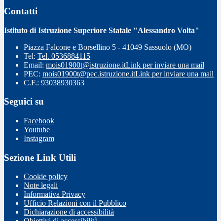
Contatti
Istituto di Istruzione Superiore Statale "Alessandro Volta"
Piazza Falcone e Borsellino 5 - 41049 Sassuolo (MO)
Tel:
Tel. 0536884115
Email:
mois01900t@istruzione.it
Link per inviare una mail
PEC:
mois01900t@pec.istruzione.it
Link per inviare una mail
C.F.: 93038930363
Seguici su
Facebook
Youtube
Instagram
Sezione Link Utili
Cookie policy
Note legali
Informativa Privacy
Ufficio Relazioni con il Pubblico
Dichiarazione di accessibilità
Obiettivi di accessibilità