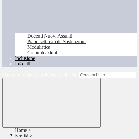
Docenti Nuovi Assunti
Piano settimanale Sostituzioni
Modulistica
Comunicazioni
Inclusione
Info utili
Campo di ricerca per le pagine del sito
Home
>
Novità
>