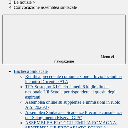
Le notizie
>
Convocazione assemblea sindacale
Menu di
navigazione
Bacheca Sindacale
Rettifica precedente comunicazione – Invio locandina
incontro Docenti e ATA
TFA Sostegno XI Ciclo, lunedì 6 luglio diretta
nazionale Uil Scuola per rispondere ai quesiti degli
aspiranti
Assemblea online su supplenze e immissioni in ruolo
A.S. 2026/27
Assemblea Sindacale "Scadenze Precari e consulenza
per Scioglimento Riserva GPS"
ASSEMBLEA FLC CGIL EMILIA ROMAGNA:
SENTENZA UE PRECARIATO SCUOLA