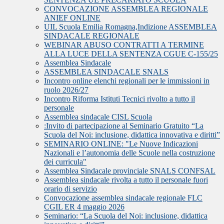
CONVOCAZIONE ASSEMBLEA REGIONALE
ANIEF ONLINE
UIL Scuola Emilia Romagna,Indizione ASSEMBLEA
SINDACALE REGIONALE
WEBINAR ABUSO CONTRATTI A TERMINE
ALLA LUCE DELLA SENTENZA CGUE C‑155/25
Assemblea Sindacale
ASSEMBLEA SINDACALE SNALS
Incontro online elenchi regionali per le immissioni in
ruolo 2026/27
Incontro Riforma Istituti Tecnici rivolto a tutto il
personale
Assemblea sindacale CISL Scuola
:Invito di partecipazione al Seminario Gratuito “La
Scuola del Noi: inclusione, didattica innovativa e diritti”
SEMINARIO ONLINE: "Le Nuove Indicazioni
Nazionali e l’autonomia delle Scuole nella costruzione
dei curricula"
Assemblea Sindacale provinciale SNALS CONFSAL
Assemblea sindacale rivolta a tutto il personale fuori
orario di servizio
Convocazione assemblea sindacale regionale FLC
CGIL ER 4 maggio 2026
Seminario: “La Scuola del Noi: inclusione, didattica