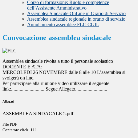
Corso di formazione: Ruolo e competenze
dell’Assistente Amministrativo
Assemblea Sindacale OnLine in Orario di Servizio
Assemblea sindacale regionale in orario di servizio
Annullamento assemblee FLC CGIL
Convocazione assemblea sindacale
Assemblea sindacale rivolta a tutto il personale scolastico
DOCENTE E ATA:
MERCOLEDI 26 NOVEMBRE dalle 8 alle 10 L’assemblea si
svolgerà on line.
Per partecipare alla riunione video utilizzare il seguente
link:............................Segue Allegato..........................
Allegati
ASSEMBLEA SINDACALE 5.pdf
File PDF
Contatore click: 111