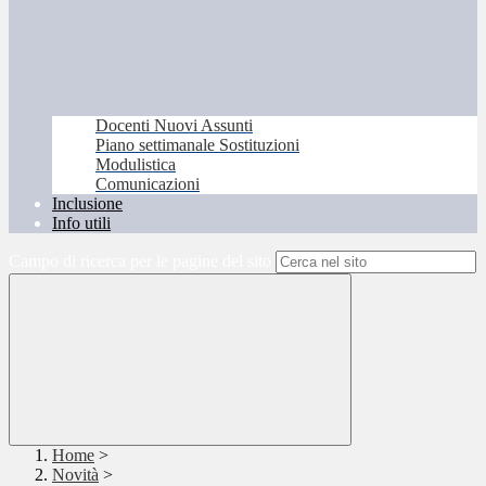
Docenti Nuovi Assunti
Piano settimanale Sostituzioni
Modulistica
Comunicazioni
Inclusione
Info utili
Campo di ricerca per le pagine del sito
Home
>
Novità
>