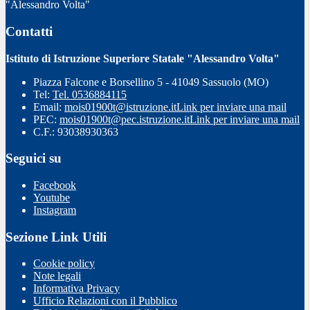
"Alessandro Volta"
Contatti
Istituto di Istruzione Superiore Statale "Alessandro Volta"
Piazza Falcone e Borsellino 5 - 41049 Sassuolo (MO)
Tel:
Tel. 0536884115
Email:
mois01900t@istruzione.it
Link per inviare una mail
PEC:
mois01900t@pec.istruzione.it
Link per inviare una mail
C.F.: 93038930363
Seguici su
Facebook
Youtube
Instagram
Sezione Link Utili
Cookie policy
Note legali
Informativa Privacy
Ufficio Relazioni con il Pubblico