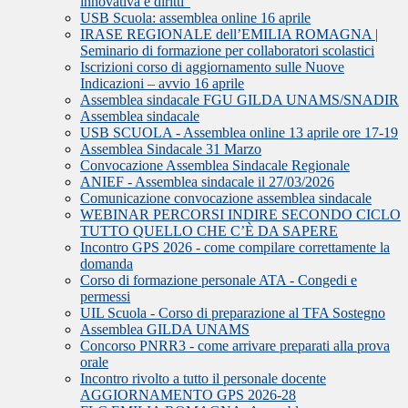
innovativa e diritti”
USB Scuola: assemblea online 16 aprile
IRASE REGIONALE dell’EMILIA ROMAGNA |
Seminario di formazione per collaboratori scolastici
Iscrizioni corso di aggiornamento sulle Nuove
Indicazioni – avvio 16 aprile
Assemblea sindacale FGU GILDA UNAMS/SNADIR
Assemblea sindacale
USB SCUOLA - Assemblea online 13 aprile ore 17-19
Assemblea Sindacale 31 Marzo
Convocazione Assemblea Sindacale Regionale
ANIEF - Assemblea sindacale il 27/03/2026
Comunicazione convocazione assemblea sindacale
WEBINAR PERCORSI INDIRE SECONDO CICLO
TUTTO QUELLO CHE C’È DA SAPERE
Incontro GPS 2026 - come compilare correttamente la
domanda
Corso di formazione personale ATA - Congedi e
permessi
UIL Scuola - Corso di preparazione al TFA Sostegno
Assemblea GILDA UNAMS
Concorso PNRR3 - come arrivare preparati alla prova
orale
Incontro rivolto a tutto il personale docente
AGGIORNAMENTO GPS 2026-28