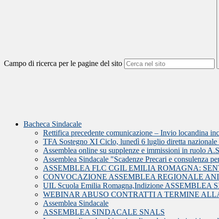
Campo di ricerca per le pagine del sito
Bacheca Sindacale
Rettifica precedente comunicazione – Invio locandina i
TFA Sostegno XI Ciclo, lunedì 6 luglio diretta nazionale U
Assemblea online su supplenze e immissioni in ruolo A.
Assemblea Sindacale "Scadenze Precari e consulenza pe
ASSEMBLEA FLC CGIL EMILIA ROMAGNA: SE
CONVOCAZIONE ASSEMBLEA REGIONALE ANI
UIL Scuola Emilia Romagna,Indizione ASSEMBL
WEBINAR ABUSO CONTRATTI A TERMINE ALLA
Assemblea Sindacale
ASSEMBLEA SINDACALE SNALS