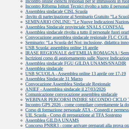
Incontro online elenchi regionali per le immissioni in ru
Incontro Riforma Istituti Tecnici rivolto a tutto il persona
Assemblea sindacale CISL Scuola
:Invito di partecipazione al Seminario Gratuito “La Scuola 
SEMINARIO ONLINE: "Le Nuove Indicazioni Nazionali e 
Assemblea Sindacale provinciale SNALS CONFSAL
Assemblea sindacale rivolta a tutto il personale fuori orari
Convocazione assemblea sindacale regionale FLC CGI
Seminario: “La Scuola del Noi: inclusione, didattica innov
USB Scuola: assemblea online 16 aprile
IRASE REGIONALE dell’EMILIA ROMAGNA | Seminario d
Iscrizioni corso di aggiornamento sulle Nuove Indicazion
Assemblea sindacale FGU GILDA UNAMS/SNADIR
Assemblea sindacale
USB SCUOLA - Assemblea online 13 aprile ore 17-19
Assemblea Sindacale 31 Marzo
Convocazione Assemblea Sindacale Regionale
ANIEF - Assemblea sindacale il 27/03/2026
Comunicazione convocazione assemblea sindacale
WEBINAR PERCORSI INDIRE SECONDO CICLO 
Incontro GPS 2026 - come compilare correttamente la 
Corso di formazione personale ATA - Congedi e permess
UIL Scuola - Corso di preparazione al TFA Sostegno
Assemblea GILDA UNAMS
Concorso PNRR3 - come arrivare preparati alla prova or