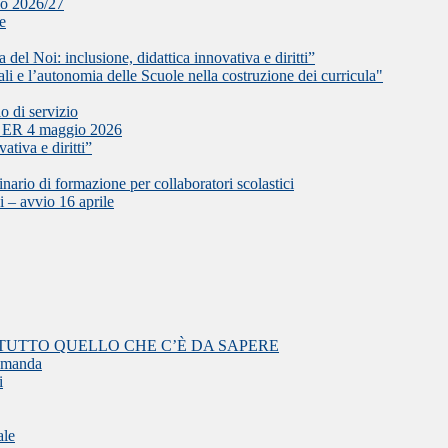
olo 2026/27
le
del Noi: inclusione, didattica innovativa e diritti”
l’autonomia delle Scuole nella costruzione dei curricula"
o di servizio
L ER 4 maggio 2026
ativa e diritti”
i formazione per collaboratori scolastici
i – avvio 16 aprile
TUTTO QUELLO CHE C’È DA SAPERE
domanda
i
ale