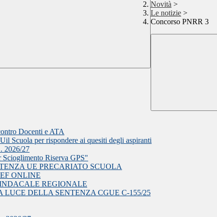
Novità
>
Le notizie
>
Concorso PNRR 3
ncontro Docenti e ATA
il Scuola per rispondere ai quesiti degli aspiranti
S. 2026/27
r Scioglimento Riserva GPS"
NTENZA UE PRECARIATO SCUOLA
EF ONLINE
EA SINDACALE REGIONALE
 LUCE DELLA SENTENZA CGUE C‑155/25