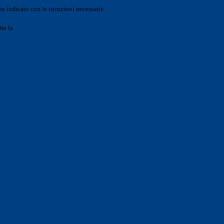
o indicato con le istruzioni necessarie.
ite la
Login Spaggiari