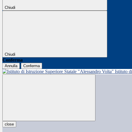
Chiudi
Chiudi
Conferma
Annulla
Conferma
Istituto 
close