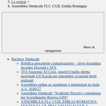
Le notizie
>
Assemblea Sindacale FLC CGIL Emilia Romagna
Menu di
navigazione
Bacheca Sindacale
Rettifica precedente comunicazione – Invio locandina
incontro Docenti e ATA
TFA Sostegno XI Ciclo, lunedì 6 luglio diretta
nazionale Uil Scuola per rispondere ai quesiti degli
aspiranti
Assemblea online su supplenze e immissioni in ruolo
A.S. 2026/27
Assemblea Sindacale "Scadenze Precari e consulenza
per Scioglimento Riserva GPS"
ASSEMBLEA FLC CGIL EMILIA ROMAGNA:
SENTENZA UE PRECARIATO SCUOLA