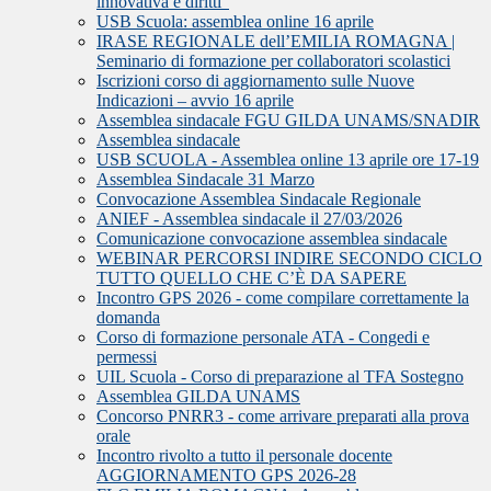
innovativa e diritti”
USB Scuola: assemblea online 16 aprile
IRASE REGIONALE dell’EMILIA ROMAGNA |
Seminario di formazione per collaboratori scolastici
Iscrizioni corso di aggiornamento sulle Nuove
Indicazioni – avvio 16 aprile
Assemblea sindacale FGU GILDA UNAMS/SNADIR
Assemblea sindacale
USB SCUOLA - Assemblea online 13 aprile ore 17-19
Assemblea Sindacale 31 Marzo
Convocazione Assemblea Sindacale Regionale
ANIEF - Assemblea sindacale il 27/03/2026
Comunicazione convocazione assemblea sindacale
WEBINAR PERCORSI INDIRE SECONDO CICLO
TUTTO QUELLO CHE C’È DA SAPERE
Incontro GPS 2026 - come compilare correttamente la
domanda
Corso di formazione personale ATA - Congedi e
permessi
UIL Scuola - Corso di preparazione al TFA Sostegno
Assemblea GILDA UNAMS
Concorso PNRR3 - come arrivare preparati alla prova
orale
Incontro rivolto a tutto il personale docente
AGGIORNAMENTO GPS 2026-28