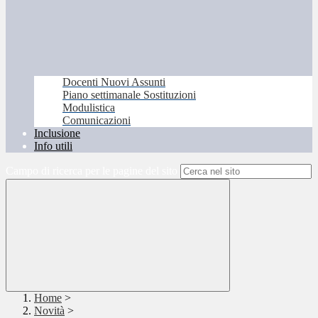
Docenti Nuovi Assunti
Piano settimanale Sostituzioni
Modulistica
Comunicazioni
Inclusione
Info utili
Campo di ricerca per le pagine del sito
Home
>
Novità
>