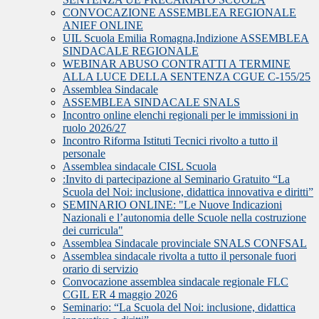
CONVOCAZIONE ASSEMBLEA REGIONALE
ANIEF ONLINE
UIL Scuola Emilia Romagna,Indizione ASSEMBLEA
SINDACALE REGIONALE
WEBINAR ABUSO CONTRATTI A TERMINE
ALLA LUCE DELLA SENTENZA CGUE C‑155/25
Assemblea Sindacale
ASSEMBLEA SINDACALE SNALS
Incontro online elenchi regionali per le immissioni in
ruolo 2026/27
Incontro Riforma Istituti Tecnici rivolto a tutto il
personale
Assemblea sindacale CISL Scuola
:Invito di partecipazione al Seminario Gratuito “La
Scuola del Noi: inclusione, didattica innovativa e diritti”
SEMINARIO ONLINE: "Le Nuove Indicazioni
Nazionali e l’autonomia delle Scuole nella costruzione
dei curricula"
Assemblea Sindacale provinciale SNALS CONFSAL
Assemblea sindacale rivolta a tutto il personale fuori
orario di servizio
Convocazione assemblea sindacale regionale FLC
CGIL ER 4 maggio 2026
Seminario: “La Scuola del Noi: inclusione, didattica