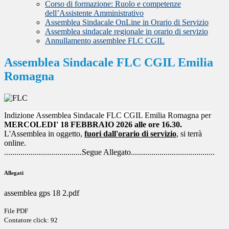
Corso di formazione: Ruolo e competenze
dell’Assistente Amministrativo
Assemblea Sindacale OnLine in Orario di Servizio
Assemblea sindacale regionale in orario di servizio
Annullamento assemblee FLC CGIL
Assemblea Sindacale FLC CGIL Emilia
Romagna
Indizione Assemblea Sindacale
FLC CGIL Emilia Romagna per
MERCOLEDI' 18
FEBBRAIO
2026
alle ore 16.30.
L'Assemblea in oggetto,
fuori dall'orario di servizio
, si terrà
online.
......................................Segue Allegato.........................................
Allegati
assemblea gps 18 2.pdf
File PDF
Contatore click: 92