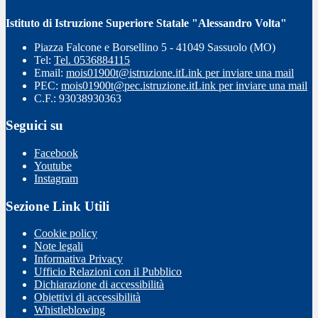
Istituto di Istruzione Superiore Statale "Alessandro Volta"
Piazza Falcone e Borsellino 5 - 41049 Sassuolo (MO)
Tel:
Tel. 0536884115
Email:
mois01900t@istruzione.it
Link per inviare una mail
PEC:
mois01900t@pec.istruzione.it
Link per inviare una mail
C.F.: 93038930363
Seguici su
Facebook
Youtube
Instagram
Sezione Link Utili
Cookie policy
Note legali
Informativa Privacy
Ufficio Relazioni con il Pubblico
Dichiarazione di accessibilità
Obiettivi di accessibilità
Whistleblowing