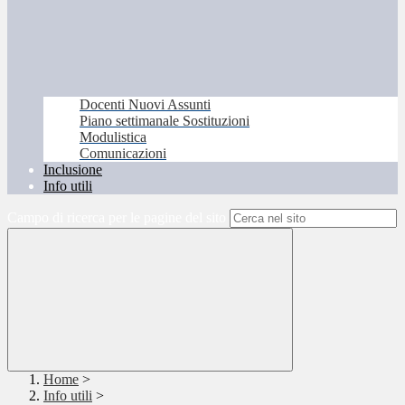
Docenti Nuovi Assunti
Piano settimanale Sostituzioni
Modulistica
Comunicazioni
Inclusione
Info utili
Campo di ricerca per le pagine del sito
Home
>
Info utili
>