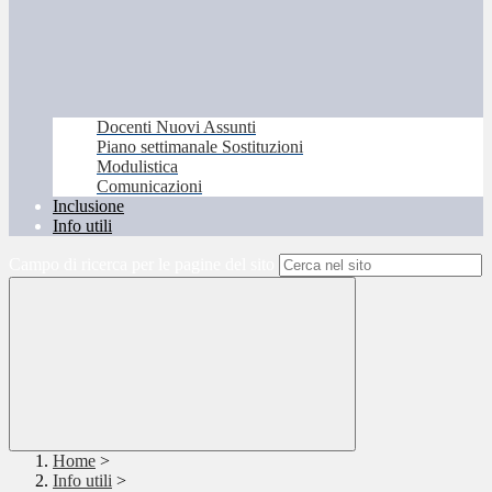
Docenti Nuovi Assunti
Piano settimanale Sostituzioni
Modulistica
Comunicazioni
Inclusione
Info utili
Campo di ricerca per le pagine del sito
Home
>
Info utili
>