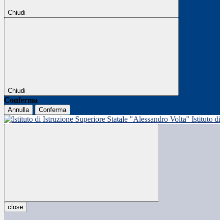
Chiudi
Chiudi
Conferma
Annulla
Conferma
Istituto 
close