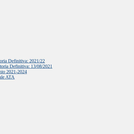
oria Definitiva: 2021/22
toria Definitiva: 13/08/2021
ennio 2021-2024
nale ATA