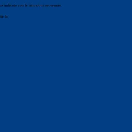
o indicato con le istruzioni necessarie.
ite la
Login Spaggiari