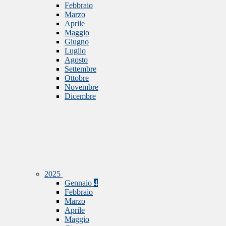
Febbraio
Marzo
Aprile
Maggio
Giugno
Luglio
Agosto
Settembre
Ottobre
Novembre
Dicembre
2025
Gennaio
4
Febbraio
Marzo
Aprile
Maggio