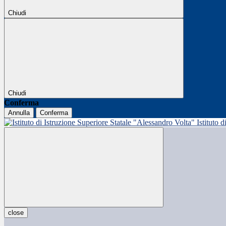
Chiudi
Chiudi
Conferma
Annulla
Conferma
Istituto 
close