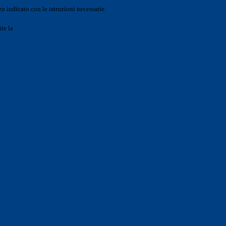
o indicato con le istruzioni necessarie.
ite la
Login Spaggiari