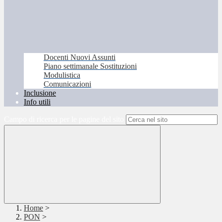
Docenti Nuovi Assunti
Piano settimanale Sostituzioni
Modulistica
Comunicazioni
Inclusione
Info utili
Campo di ricerca per le pagine del sito
Home
>
PON
>