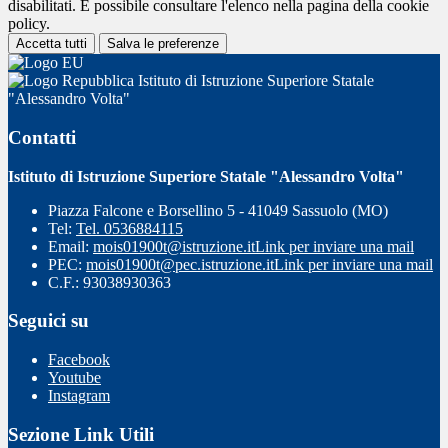
disabilitati. È possibile consultare l'elenco nella pagina della cookie
policy.
Accetta tutti
Salva le preferenze
Istituto di Istruzione Superiore Statale
"Alessandro Volta"
Contatti
Istituto di Istruzione Superiore Statale "Alessandro Volta"
Piazza Falcone e Borsellino 5 - 41049 Sassuolo (MO)
Tel:
Tel. 0536884115
Email:
mois01900t@istruzione.it
Link per inviare una mail
PEC:
mois01900t@pec.istruzione.it
Link per inviare una mail
C.F.: 93038930363
Seguici su
Facebook
Youtube
Instagram
Sezione Link Utili