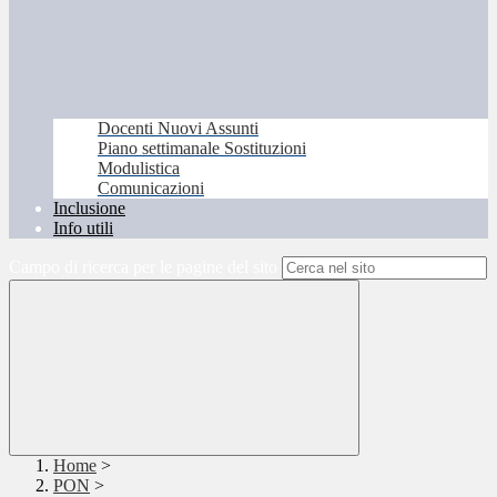
Docenti Nuovi Assunti
Piano settimanale Sostituzioni
Modulistica
Comunicazioni
Inclusione
Info utili
Campo di ricerca per le pagine del sito
Home
>
PON
>