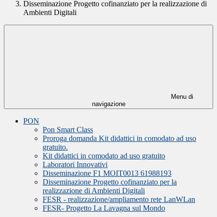
Disseminazione Progetto cofinanziato per la realizzazione di
Ambienti Digitali
Menu di
navigazione
PON
Pon Smart Class
Proroga domanda Kit didattici in comodato ad uso
gratuito.
Kit didattici in comodato ad uso gratuito
Laboratori Innovativi
Disseminazione F1 MOIT0013 61988193
Disseminazione Progetto cofinanziato per la
realizzazione di Ambienti Digitali
FESR - realizzazione/ampliamento rete LanWLan
FESR- Progetto La Lavagna sul Mondo