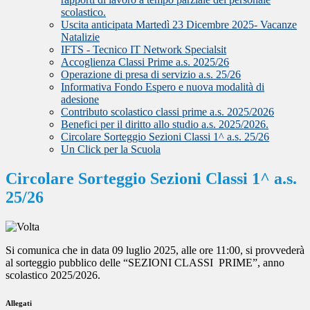
scolastico.
Uscita anticipata Martedì 23 Dicembre 2025- Vacanze
Natalizie
IFTS - Tecnico IT Network Specialsit
Accoglienza Classi Prime a.s. 2025/26
Operazione di presa di servizio a.s. 25/26
Informativa Fondo Espero e nuova modalità di
adesione
Contributo scolastico classi prime a.s. 2025/2026
Benefici per il diritto allo studio a.s. 2025/2026.
Circolare Sorteggio Sezioni Classi 1^ a.s. 25/26
Un Click per la Scuola
Circolare Sorteggio Sezioni Classi 1^ a.s.
25/26
Si comunica che in data 09 luglio 2025, alle ore 11:00, si provvederà
al sorteggio pubblico delle “SEZIONI CLASSI PRIME”, anno
scolastico 2025/2026.
Allegati