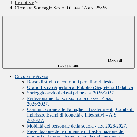
Le notizie
>
Circolare Sorteggio Sezioni Classi 1^ a.s. 25/26
Menu di
navigazione
Circolari e Avvisi
Borse di studio e contributi per i libri di testo
Orario Estivo Apertura al Pubblico Segreteria Didattica
Sorteggio sezioni classi prime a.s. 2026/2027
Perfezionamento iscrizioni alla classe 1^ a.s .
2026/2027.
Comunicazione alle Famiglie – Trasferimenti, Cambi di
Indirizzo, Esami di Idoneità e Integrativi – A.S.
2026/27.
Mobilità del personale della scuola - a.s. 2026/2027.
Presentazione delle domande di trasformazione dei
rapporti di lavoro a tempo parziale del personale