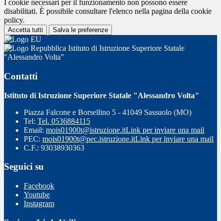
I cookie necessari per il funzionamento non possono essere
disabilitati. È possibile consultare l'elenco nella pagina della cookie
policy.
Accetta tutti
Salva le preferenze
Istituto di Istruzione Superiore Statale
"Alessandro Volta"
Contatti
Istituto di Istruzione Superiore Statale "Alessandro Volta"
Piazza Falcone e Borsellino 5 - 41049 Sassuolo (MO)
Tel:
Tel. 0536884115
Email:
mois01900t@istruzione.it
Link per inviare una mail
PEC:
mois01900t@pec.istruzione.it
Link per inviare una mail
C.F.: 93038930363
Seguici su
Facebook
Youtube
Instagram