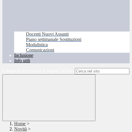
Docenti Nuovi Assunti
Piano settimanale Sostituzioni
Modulistica
Comunicazioni
Inclusione
Info utili
Campo di ricerca per le pagine del sito
Home
>
Novità
>