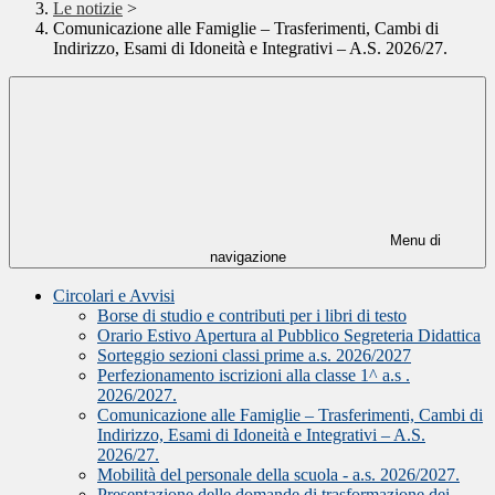
Le notizie
>
Comunicazione alle Famiglie – Trasferimenti, Cambi di
Indirizzo, Esami di Idoneità e Integrativi – A.S. 2026/27.
Menu di
navigazione
Circolari e Avvisi
Borse di studio e contributi per i libri di testo
Orario Estivo Apertura al Pubblico Segreteria Didattica
Sorteggio sezioni classi prime a.s. 2026/2027
Perfezionamento iscrizioni alla classe 1^ a.s .
2026/2027.
Comunicazione alle Famiglie – Trasferimenti, Cambi di
Indirizzo, Esami di Idoneità e Integrativi – A.S.
2026/27.
Mobilità del personale della scuola - a.s. 2026/2027.
Presentazione delle domande di trasformazione dei