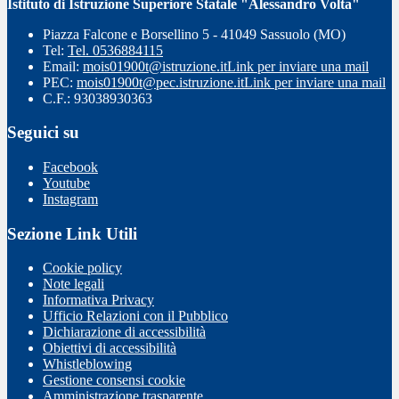
Istituto di Istruzione Superiore Statale "Alessandro Volta"
Piazza Falcone e Borsellino 5 - 41049 Sassuolo (MO)
Tel:
Tel. 0536884115
Email:
mois01900t@istruzione.it
Link per inviare una mail
PEC:
mois01900t@pec.istruzione.it
Link per inviare una mail
C.F.: 93038930363
Seguici su
Facebook
Youtube
Instagram
Sezione Link Utili
Cookie policy
Note legali
Informativa Privacy
Ufficio Relazioni con il Pubblico
Dichiarazione di accessibilità
Obiettivi di accessibilità
Whistleblowing
Gestione consensi cookie
Amministrazione trasparente