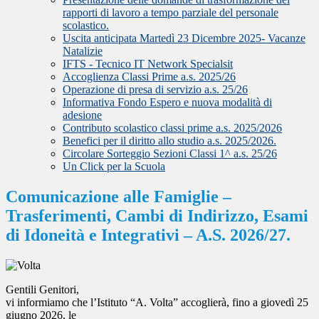
rapporti di lavoro a tempo parziale del personale
scolastico.
Uscita anticipata Martedì 23 Dicembre 2025- Vacanze
Natalizie
IFTS - Tecnico IT Network Specialsit
Accoglienza Classi Prime a.s. 2025/26
Operazione di presa di servizio a.s. 25/26
Informativa Fondo Espero e nuova modalità di
adesione
Contributo scolastico classi prime a.s. 2025/2026
Benefici per il diritto allo studio a.s. 2025/2026.
Circolare Sorteggio Sezioni Classi 1^ a.s. 25/26
Un Click per la Scuola
Comunicazione alle Famiglie –
Trasferimenti, Cambi di Indirizzo, Esami
di Idoneità e Integrativi – A.S. 2026/27.
Gentili Genitori,
vi informiamo che l’Istituto “A. Volta” accoglierà, fino a giovedì 25
giugno 2026, le