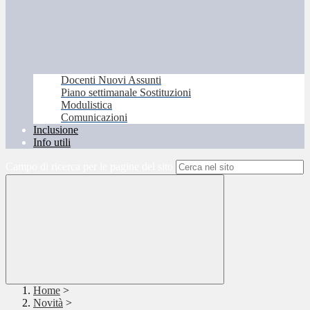
Docenti Nuovi Assunti
Piano settimanale Sostituzioni
Modulistica
Comunicazioni
Inclusione
Info utili
Campo di ricerca per le pagine del sito
Home
>
Novità
>