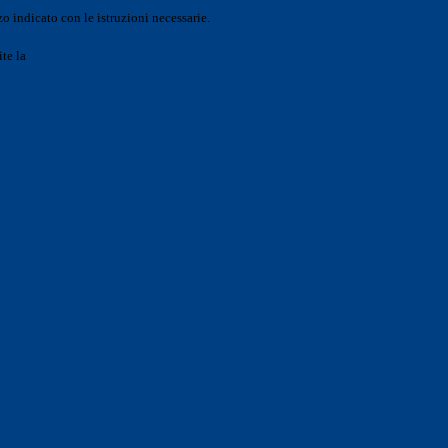
o indicato con le istruzioni necessarie.
ite la
Login Spaggiari