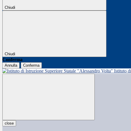
Chiudi
Chiudi
Conferma
Annulla
Conferma
Istituto 
close