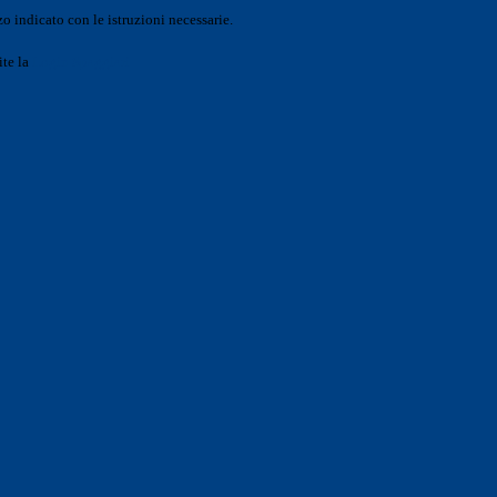
o indicato con le istruzioni necessarie.
ite la
Login Spaggiari