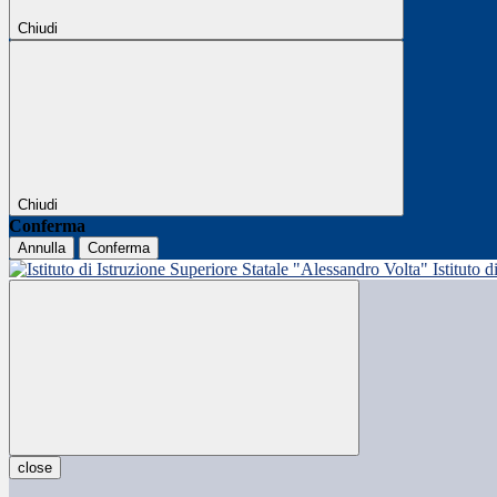
Chiudi
Chiudi
Conferma
Annulla
Conferma
Istituto 
close