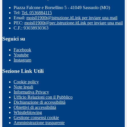
Piazza Falcone e Borsellino 5 - 41049 Sassuolo (MO)
Tel:
Tel. 0536884115
Email:
mois01900t@istruzione.it
Link per inviare una mail
PEC:
mois01900t@pec.istruzione.it
Link per inviare una mail
C.F.: 93038930363
Seguici su
Facebook
Youtube
Instagram
Sezione Link Utili
Cookie policy
Note legali
Informativa Privacy
Ufficio Relazioni con il Pubblico
Dichiarazione di accessibilità
Obiettivi di accessibilità
Whistleblowing
Gestione consensi cookie
Amministrazione trasparente