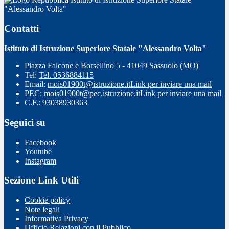
"Alessandro Volta"
Contatti
Istituto di Istruzione Superiore Statale "Alessandro Volta"
Piazza Falcone e Borsellino 5 - 41049 Sassuolo (MO)
Tel:
Tel. 0536884115
Email:
mois01900t@istruzione.it
Link per inviare una mail
PEC:
mois01900t@pec.istruzione.it
Link per inviare una mail
C.F.: 93038930363
Seguici su
Facebook
Youtube
Instagram
Sezione Link Utili
Cookie policy
Note legali
Informativa Privacy
Ufficio Relazioni con il Pubblico