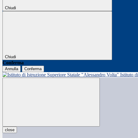
Chiudi
Chiudi
Conferma
Annulla
Conferma
Istituto 
close