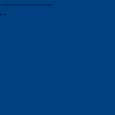
o indicato con le istruzioni necessarie.
ite la
Login Spaggiari