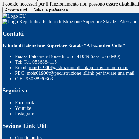
I cookie necessari per il funzionamento non possono essere disabilitati.
Accetta tutti
Salva le preferenze
Istituto di Istruzione Superiore Statale "Alessand
Contatti
Istituto di Istruzione Superiore Statale "Alessandro Volta"
Piazza Falcone e Borsellino 5 - 41049 Sassuolo (MO)
Tel:
Tel. 0536884115
Email:
mois01900t@istruzione.it
Link per inviare una mail
PEC:
mois01900t@pec.istruzione.it
Link per inviare una mail
C.F.: 93038930363
Seguici su
Facebook
Youtube
Instagram
Sezione Link Utili
Cookie policy