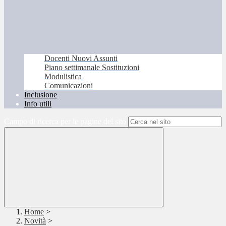
Docenti Nuovi Assunti
Piano settimanale Sostituzioni
Modulistica
Comunicazioni
Inclusione
Info utili
Campo di ricerca per le pagine del sito
Home
>
Novità
>