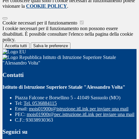
Per conoscere quali sono i cookie necessari al funzionamento potete
visionare la
COOKIE POLICY
.
Cookie necessari per il funzionamento
I cookie necessari per il funzionamento non possono essere
disabilitati. È possibile consultare l'elenco nella pagina della cookie
policy.
Accetta tutti
Salva le preferenze
Istituto di Istruzione Superiore Statale
"Alessandro Volta"
Contatti
Istituto di Istruzione Superiore Statale "Alessandro Volta"
Piazza Falcone e Borsellino 5 - 41049 Sassuolo (MO)
Tel:
Tel. 0536884115
Email:
mois01900t@istruzione.it
Link per inviare una mail
PEC:
mois01900t@pec.istruzione.it
Link per inviare una mail
C.F.: 93038930363
Seguici su