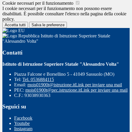
Cookie necessari per il funzionamento
I cookie necessari per il funzionamento non possono essere
disabilitati. È possibile consultare l'elenco nella pagina della cookie
policy.
Accetta tutti
Salva le preferenze
Istituto di Istruzione Superiore Statale
"Alessandro Volta"
Contatti
Istituto di Istruzione Superiore Statale "Alessandro Volta"
Piazza Falcone e Borsellino 5 - 41049 Sassuolo (MO)
Tel:
Tel. 0536884115
Email:
mois01900t@istruzione.it
Link per inviare una mail
PEC:
mois01900t@pec.istruzione.it
Link per inviare una mail
C.F.: 93038930363
Seguici su
Facebook
Youtube
Instagram