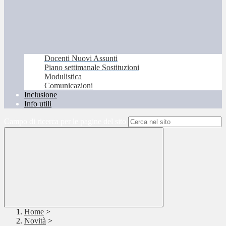
Docenti Nuovi Assunti
Piano settimanale Sostituzioni
Modulistica
Comunicazioni
Inclusione
Info utili
Campo di ricerca per le pagine del sito
Home
>
Novità
>